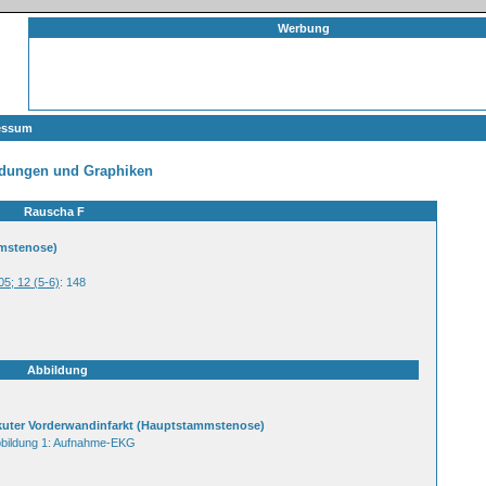
Werbung
essum
ldungen und Graphiken
Rauscha F
mmstenose)
05; 12 (5-6)
: 148
Abbildung
uter Vorderwandinfarkt (Hauptstammstenose)
bildung 1: Aufnahme-EKG