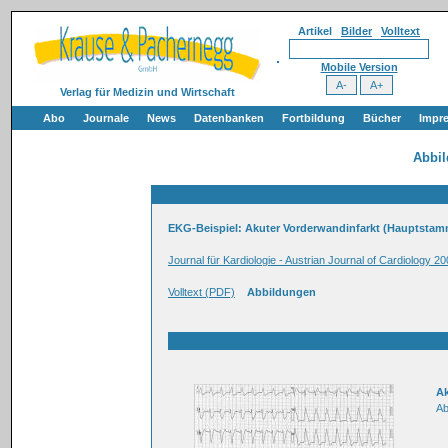
Artikel
Bilder
Volltext
Mobile Version
Verlag für Medizin und Wirtschaft
Abo
Journale
News
Datenbanken
Fortbildung
Bücher
Impr
Abbi
EKG-Beispiel: Akuter Vorderwandinfarkt (Hauptsta
Journal für Kardiologie - Austrian Journal of Cardiology 20
Volltext (PDF)
Abbildungen
Ak
Ab