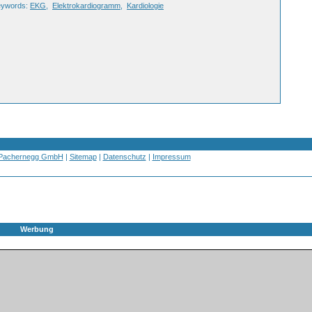
eywords:
EKG
,
Elektrokardiogramm
,
Kardiologie
 Pachernegg GmbH
|
Sitemap
|
Datenschutz
|
Impressum
Werbung