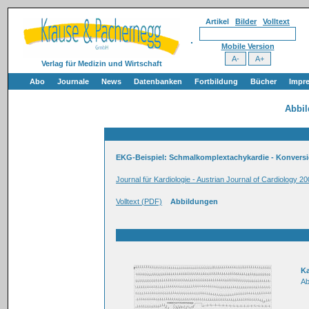
Artikel
Bilder
Volltext
Mobile Version
Verlag für Medizin und Wirtschaft
Abo
Journale
News
Datenbanken
Fortbildung
Bücher
Impr
Abbi
EKG-Beispiel: Schmalkomplextachykardie - Konversi
Journal für Kardiologie - Austrian Journal of Cardiology 20
Volltext (PDF)
Abbildungen
K
Ab