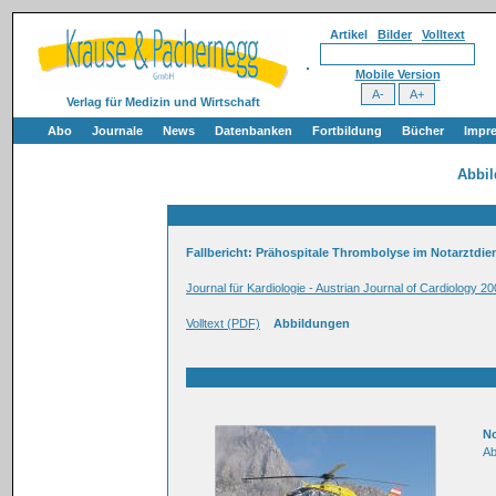
Artikel
Bilder
Volltext
Mobile Version
Verlag für Medizin und Wirtschaft
Abo
Journale
News
Datenbanken
Fortbildung
Bücher
Impr
Abbi
Fallbericht: Prähospitale Thrombolyse im Notarztdie
Journal für Kardiologie - Austrian Journal of Cardiology 20
Volltext (PDF)
Abbildungen
No
Ab