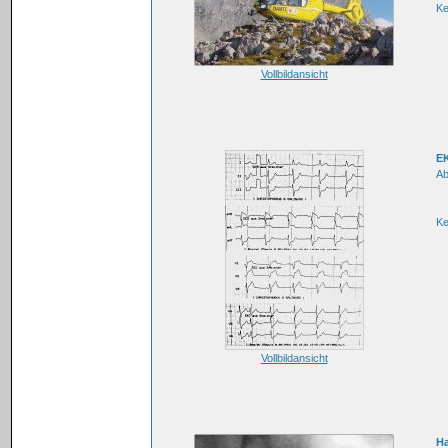
K
Vollbildansicht
E
Ab
K
Vollbildansicht
H