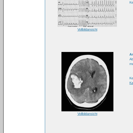
K
Vollbildansicht
A
Ab
me
Ke
Ka
Vollbildansicht