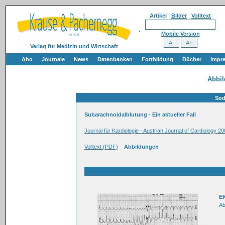
Artikel
Bilder
Volltext
Mobile Version
Verlag für Medizin und Wirtschaft
Abo
Journale
News
Datenbanken
Fortbildung
Bücher
Impr
Abbi
Sod
Subarachnoidalblutung - Ein aktueller Fall
Journal für Kardiologie - Austrian Journal of Cardiology
Volltext (PDF)
Abbildungen
E
Ab