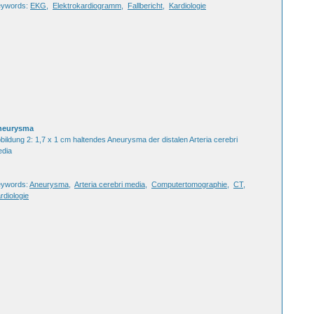
eywords:
EKG
,
Elektrokardiogramm
,
Fallbericht
,
Kardiologie
neurysma
bildung 2: 1,7 x 1 cm haltendes Aneurysma der distalen Arteria cerebri
dia
ywords:
Aneurysma
,
Arteria cerebri media
,
Computertomographie
,
CT
,
rdiologie