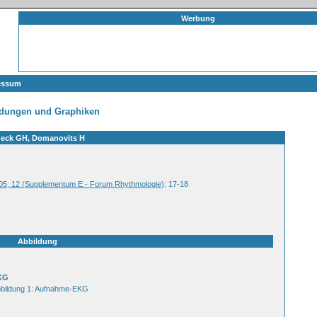
Werbung
essum
ldungen und Graphiken
eck GH, Domanovits H
 2005; 12 (Supplementum E - Forum Rhythmologie)
: 17-18
Abbildung
KG
bildung 1: Aufnahme-EKG