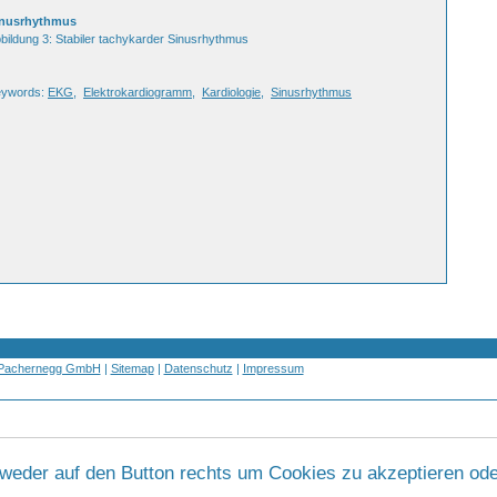
inusrhythmus
bildung 3: Stabiler tachykarder Sinusrhythmus
eywords:
EKG
,
Elektrokardiogramm
,
Kardiologie
,
Sinusrhythmus
 Pachernegg GmbH
|
Sitemap
|
Datenschutz
|
Impressum
tweder auf den Button rechts um Cookies zu akzeptieren ode
Werbung