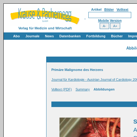
Artikel
Bilder
Volltext
Mobile Version
Verlag für Medizin und Wirtschaft
Abo
Journale
News
Datenbanken
Fortbildung
Bücher
Impr
Abbi
Primäre Malignome des Herzens
Journal für Kardiologie - Austrian Journal of Cardiology 20
Volltext (PDF)
Summary
Abbildungen
S
A