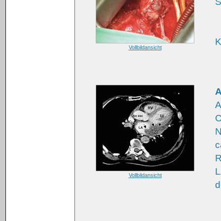
S
K
Vollbildansicht
A
A
C
N
c
R
L
Vollbildansicht
d