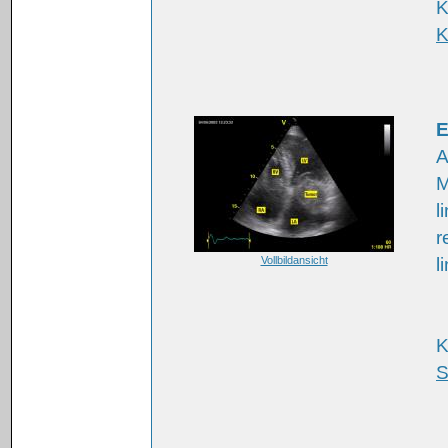
K
K
E
A
M
l
r
Vollbildansicht
l
K
S