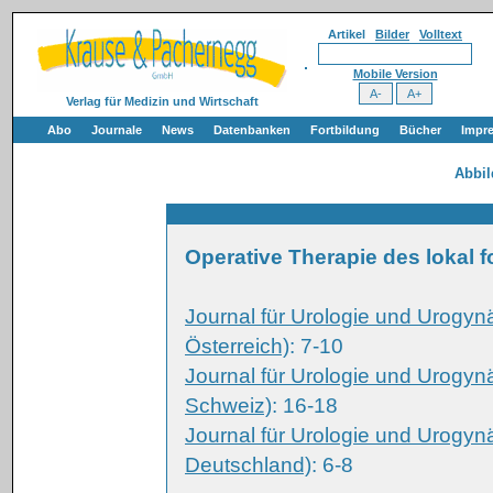
Artikel
Bilder
Volltext
Mobile Version
Verlag für Medizin und Wirtschaft
Abo
Journale
News
Datenbanken
Fortbildung
Bücher
Impr
Abbi
Operative Therapie des lokal 
Journal für Urologie und Urogyn
Österreich)
: 7-10
Journal für Urologie und Urogyn
Schweiz)
: 16-18
Journal für Urologie und Urogyn
Deutschland)
: 6-8