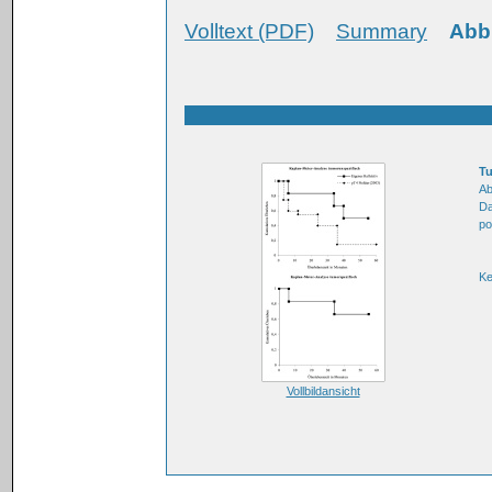
Volltext (PDF)
Summary
Abb
Tu
Ab
Da
po
K
Vollbildansicht