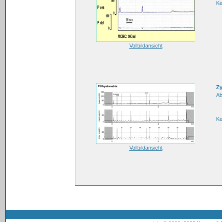
K
Vollbildansicht
Zy
Ab
K
Vollbildansicht