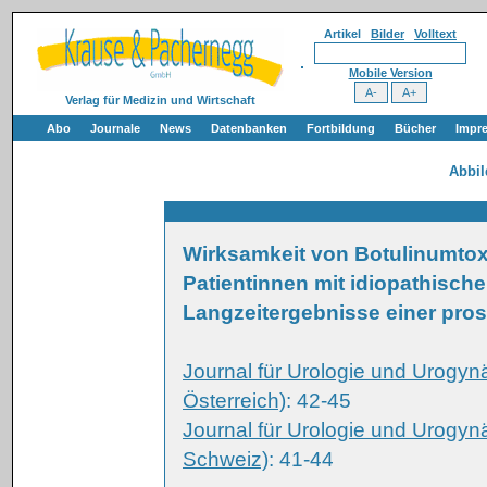
Artikel
Bilder
Volltext
Mobile Version
Verlag für Medizin und Wirtschaft
Abo
Journale
News
Datenbanken
Fortbildung
Bücher
Impr
Abbi
Wirksamkeit von Botulinumtox
Patientinnen mit idiopathische
Langzeitergebnisse einer pros
Journal für Urologie und Urogyn
Österreich)
: 42-45
Journal für Urologie und Urogyn
Schweiz)
: 41-44