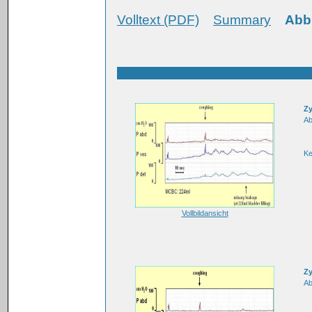
Volltext (PDF)
Summary
Abb
Zy
Ab
K
Vollbildansicht
Zy
Ab