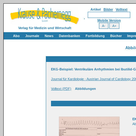
Artikel
Bilder
Volltext
Mobile Version
Verlag für Medizin und Wirtschaft
Abo
Journale
News
Datenbanken
Fortbildung
Bücher
Impr
Abbi
EKG-Beispiel: Ventrikuläre Arrhythmien bei Ibutilid-
Journal für Kardiologie - Austrian Journal of Cardiology 20
Volltext (PDF)
Abbildungen
E
Ab