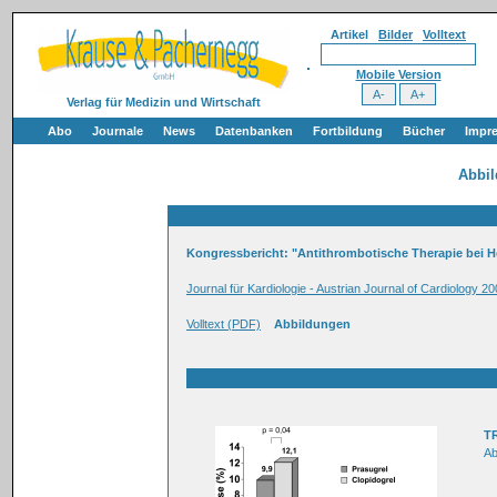
Artikel
Bilder
Volltext
Mobile Version
Verlag für Medizin und Wirtschaft
Abo
Journale
News
Datenbanken
Fortbildung
Bücher
Impr
Abbi
Kongressbericht: "Antithrombotische Therapie bei H
Journal für Kardiologie - Austrian Journal of Cardiology 20
Volltext (PDF)
Abbildungen
TR
Ab