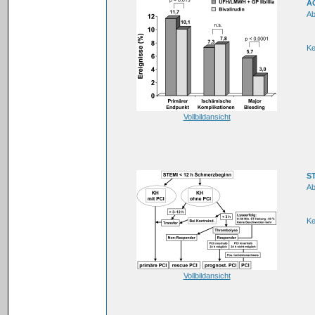
AC
Ab
Ke
Vollbildansicht
ST
Ab
K
Vollbildansicht