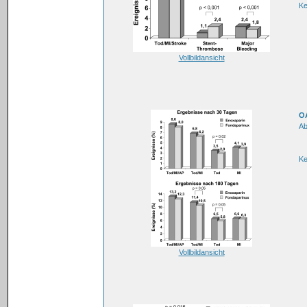
K
Vollbildansicht
OA
Ab
K
Vollbildansicht