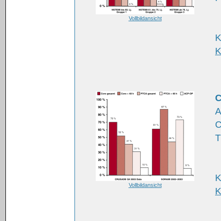
Vollbildansicht
K
K
C
A
C
T
K
Vollbildansicht
K