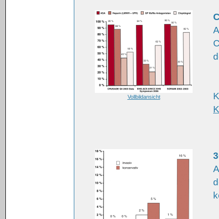
C
A
C
d
K
Vollbildansicht
K
3
A
d
k