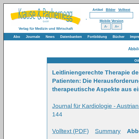
Artikel
Bilder
Volltext
Mobile Version
Verlag für Medizin und Wirtschaft
Abo
Journale
News
Datenbanken
Fortbildung
Bücher
Impr
Abbi
Oi
Leitliniengerechte Therapie d
Patienten: Die Herausforderun
therapeutische Aspekte aus ei
Journal für Kardiologie - Austria
144
Volltext (PDF)
Summary
Abb