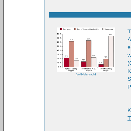
T
A
e
w
(
K
Vollbildansicht
S
P
K
T