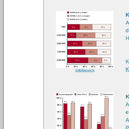
K
A
d
H
K
K
Vollbildansicht
K
A
e
A
P