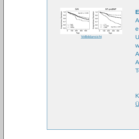
E
A
e
U
Vollbildansicht
w
A
A
T
K
Ü