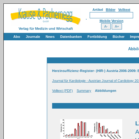
Artikel
Bilder
Volltext
Mobile Version
Verlag für Medizin und Wirtschaft
Abo
Journale
News
Datenbanken
Fortbildung
Bücher
Impr
Abbi
Herzinsuffizienz-Register- (HIR-) Austria 2006-200
Journal für Kardiologie - Austrian Journal of Cardiology 20
Volltext (PDF)
Summary
Abbildungen
L
A