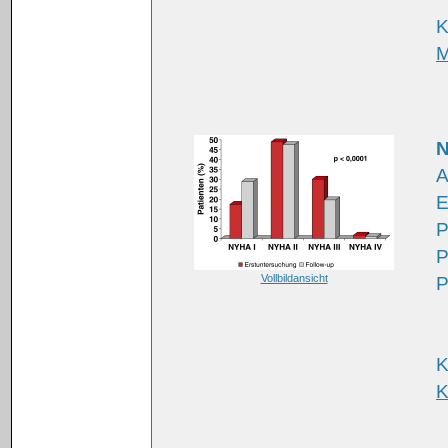
K
M
A
E
P
P
Vollbildansicht
P
K
K