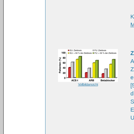
K
M
Z
A
Z
e
[
Vollbildansicht
d
S
E
U