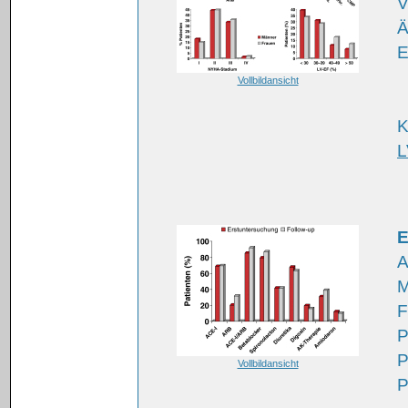
V
Ä
E
Vollbildansicht
K
L
E
A
M
F
P
P
Vollbildansicht
P