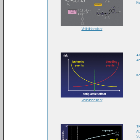
K
Vollbildansicht
An
Ab
K
Vollbildansicht
TR
Ab
SD