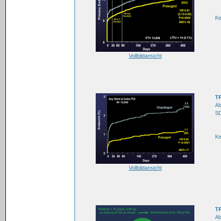
K
Vollbildansicht
TR
Ab
SD
K
Vollbildansicht
TR
Ab