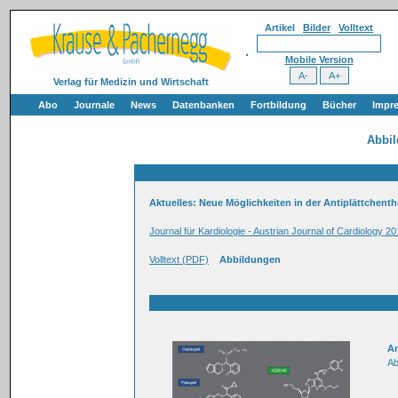
Artikel
Bilder
Volltext
Mobile Version
Verlag für Medizin und Wirtschaft
Abo
Journale
News
Datenbanken
Fortbildung
Bücher
Impr
Abbi
Aktuelles: Neue Möglichkeiten in der Antiplättchent
Journal für Kardiologie - Austrian Journal of Cardiology 20
Volltext (PDF)
Abbildungen
An
Ab