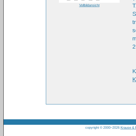
T
Vollbildansicht
S
t
s
m
2
K
K
copyright © 2000–2026
Krause &