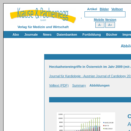
Artikel
Bilder
Volltext
Mobile Version
Verlag für Medizin und Wirtschaft
Abo
Journale
News
Datenbanken
Fortbildung
Bücher
Impr
Abbi
Herzkathetereingriffe in Österreich im Jahr 2009 (mit
Journal für Kardiologie - Austrian Journal of Cardiology 20
Volltext (PDF)
Summary
Abbildungen
C
A