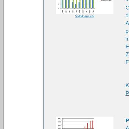
C
d
Vollbildansicht
A
p
i
E
Z
F
K
P
P
A