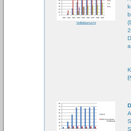
k
b
(
Vollbildansicht
2
D
a
K
P
D
A
S
S