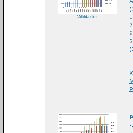
A
(
u
Vollbildansicht
7
8
2
(
K
M
P
P
A