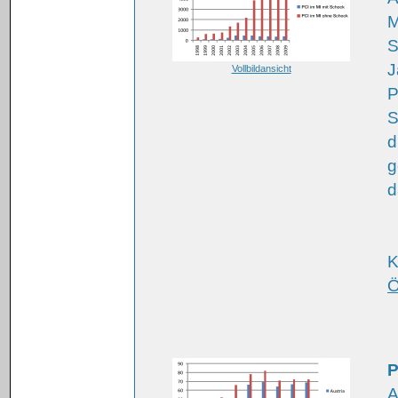
M
S
J
Vollbildansicht
P
S
d
g
d
K
Ö
P
A