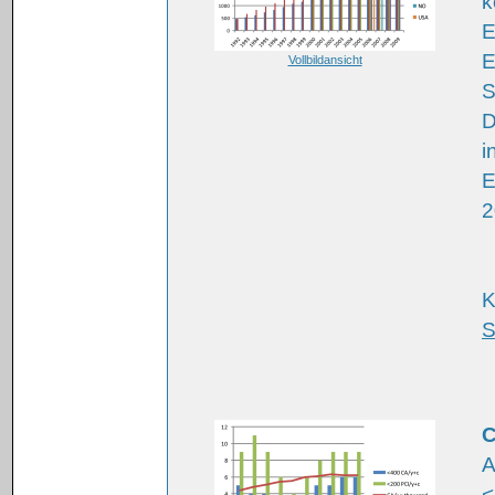
k
E
E
Vollbildansicht
S
D
i
E
2
K
S
C
A
<