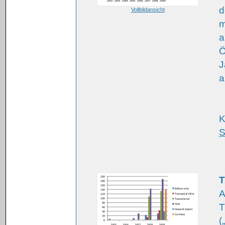
d
Vollbildansicht
m
a
Ö
J
a
K
S
T
A
T
(