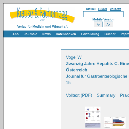
Artikel
Bilder
Volltext
Mobile Version
Verlag für Medizin und Wirtschaft
Abo
Journale
News
Datenbanken
Fortbildung
Bücher
Impr
Vogel W
Zwanzig Jahre Hepatits C: Eine
Österreich
Journal für Gastroenterologische
15
Volltext (PDF)
Summary
Prax