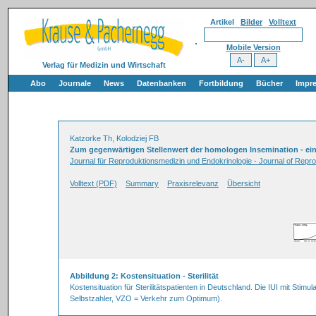
Artikel
Bilder
Volltext
Mobile Version
Verlag für Medizin und Wirtschaft
Abo
Journale
News
Datenbanken
Fortbildung
Bücher
Impr
Katzorke Th, Kolodziej FB
Zum gegenwärtigen Stellenwert der homologen Insemination - ei
Journal für Reproduktionsmedizin und Endokrinologie - Journal of Repr
Volltext (PDF)
Summary
Praxisrelevanz
Übersicht
Abbildung 2: Kostensituation - Sterilität
Kostensituation für Sterilitätspatienten in Deutschland. Die IUI mit St
Selbstzahler, VZO = Verkehr zum Optimum).