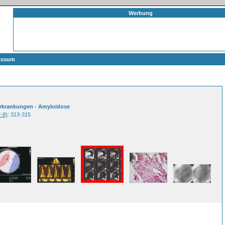
Werbung
essum
merkrankungen - Amyloidose
7-8)
: 313-315