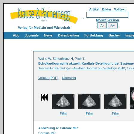
Artikel
Bilder
Volltext
Mobile Version
Verlag für Medizin und Wirtschaft
Abo
Journale
News
Datenbanken
Fortbildung
Bücher
Impr
Weihs W, Schuchlenz H, Prein K
Echokardiographie aktuell: Kardiale Beteiligung bei Syste
Journal für Kardiologie - Austrian Journal of Cardiology 2010; 17 (
Volltext (PDF)
Übersicht
Film
Film
Film
Abbildung 6: Cardiac MR
Cardiac MR