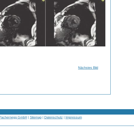
Nächstes Bild
 Pachernegg GmbH
|
Sitemap
|
Datenschutz
|
Impressum