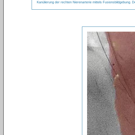
Kanülierung der rechten Nierenarterie mittels Fusionsbildgebung. De