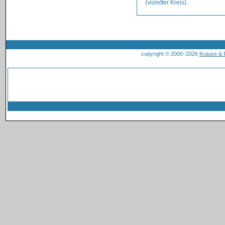
(violetter Kreis).
copyright © 2000–2026
Krause &