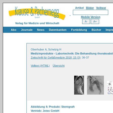
Artikel
Bilder
Volltext
Mobile Version
Verlag für Medizin und Wirtschaft
Abo
Journale
News
Datenbanken
Fortbildung
Bücher
Impr
Oberhuber A, Schelzig H
Medizinprodukte - Labortechnik: Die Behandlung thorakoabd
Zeitschrift für Gefäßmedizin 2018; 15 (3)
: 36-37
Volltext (HTML)
Übersicht
Abbildung 4: Produkt: Stentgraft
Vertrieb: Jotec GmbH