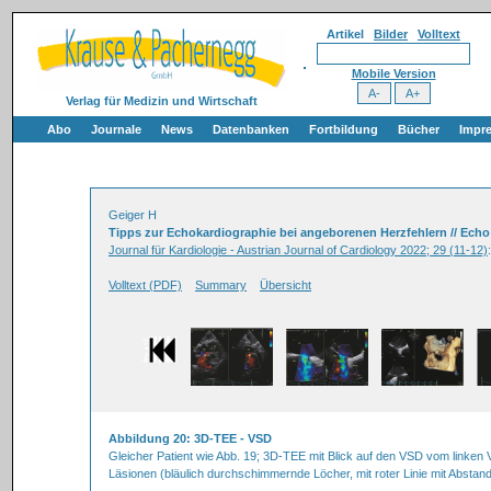
Artikel
Bilder
Volltext
Mobile Version
Verlag für Medizin und Wirtschaft
Abo
Journale
News
Datenbanken
Fortbildung
Bücher
Impr
Geiger H
Tipps zur Echokardiographie bei angeborenen Herzfehlern // Echo 
Journal für Kardiologie - Austrian Journal of Cardiology 2022; 29 (11-12)
Volltext (PDF)
Summary
Übersicht
Abbildung 20: 3D-TEE - VSD
Gleicher Patient wie Abb. 19; 3D-TEE mit Blick auf den VSD vom linken
Läsionen (bläulich durchschimmernde Löcher, mit roter Linie mit Abstand