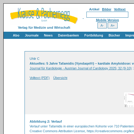
Artikel
Bilder
Volltext
Mobile Version
Verlag für Medizin und Wirtschaft
Abo
Journale
News
Datenbanken
Fortbildung
Bücher
Impr
Uhlir C
Aktuelles: 5 Jahre Tafamidis (Vyndaqel®) – kardiale Amyloidose:
Journal für Kardiologie - Austrian Journal of Cardiology 2025; 32 (9-10)
:
Volltext (PDF)
Übersicht
Abbildung 2: Verlauf
Verlauf unter Tafamidis in einer europäischen Kohorte von 710 Patient
Creative Commons Attribution License, https://creativecommons.org/lice