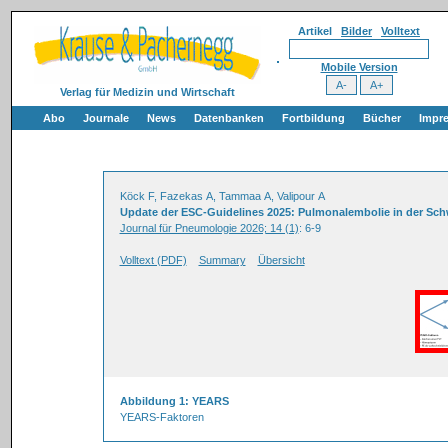
Artikel
Bilder
Volltext
Mobile Version
Verlag für Medizin und Wirtschaft
Abo
Journale
News
Datenbanken
Fortbildung
Bücher
Impr
Köck F, Fazekas A, Tammaa A, Valipour A
Update der ESC-Guidelines 2025: Pulmonalembolie in der Sch
Journal für Pneumologie 2026; 14 (1)
: 6-9
Volltext (PDF)
Summary
Übersicht
Abbildung 1: YEARS
YEARS-Faktoren