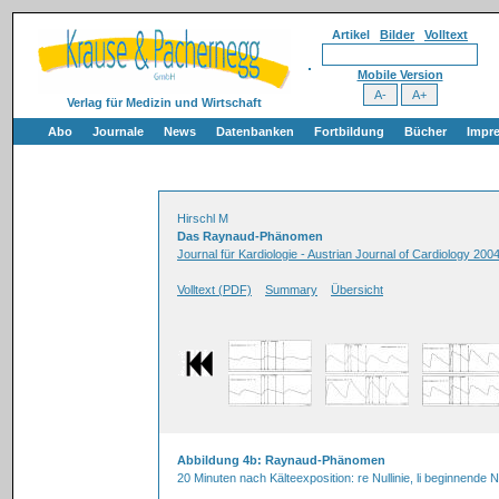
Artikel
Bilder
Volltext
Mobile Version
Verlag für Medizin und Wirtschaft
Abo
Journale
News
Datenbanken
Fortbildung
Bücher
Impr
Hirschl M
Das Raynaud-Phänomen
Journal für Kardiologie - Austrian Journal of Cardiology 2004
Volltext (PDF)
Summary
Übersicht
Abbildung 4b: Raynaud-Phänomen
20 Minuten nach Kälteexposition: re Nullinie, li beginnende 