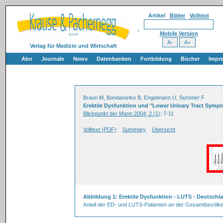
Artikel
Bilder
Volltext
Mobile Version
Verlag für Medizin und Wirtschaft
Abo
Journale
News
Datenbanken
Fortbildung
Bücher
Impr
Braun M, Bondarenko B, Engelmann U, Sommer F
Erektile Dysfunktion und "Lower Urinary Tract Symp
Blickpunkt der Mann 2004; 2 (1)
: 7-11
Volltext (PDF)
Summary
Übersicht
Abbildung 1: Erektile Dysfunktion - LUTS - Deutschl
Anteil der ED- und LUTS-Patienten an der Gesamtbevölk