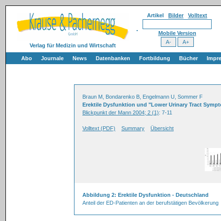
Artikel
Bilder
Volltext
Mobile Version
Verlag für Medizin und Wirtschaft
Abo
Journale
News
Datenbanken
Fortbildung
Bücher
Impr
Braun M, Bondarenko B, Engelmann U, Sommer F
Erektile Dysfunktion und "Lower Urinary Tract Symp
Blickpunkt der Mann 2004; 2 (1)
: 7-11
Volltext (PDF)
Summary
Übersicht
Abbildung 2: Erektile Dysfunktion - Deutschland
Anteil der ED-Patienten an der berufstätigen Bevölkerung