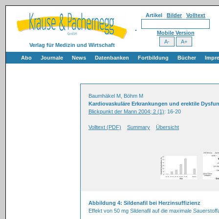
Artikel
Bilder
Volltext
Mobile Version
Verlag für Medizin und Wirtschaft
Abo
Journale
News
Datenbanken
Fortbildung
Bücher
Impr
Baumhäkel M, Böhm M
Kardiovaskuläre Erkrankungen und erektile Dysfu
Blickpunkt der Mann 2004; 2 (1)
: 16-20
Volltext (PDF)
Summary
Übersicht
Abbildung 4: Sildenafil bei Herzinsuffizienz
Effekt von 50 mg Sildenafil auf die maximale Sauerstoff