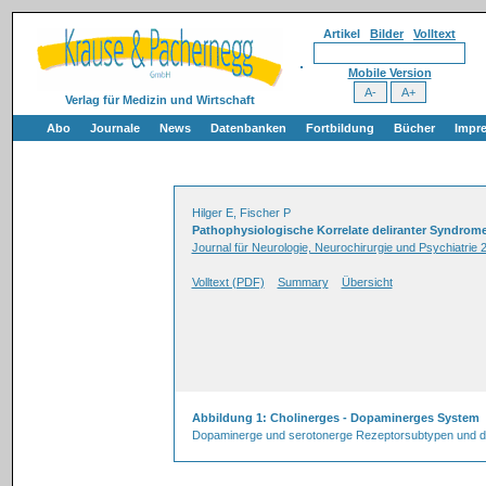
Artikel
Bilder
Volltext
Mobile Version
Verlag für Medizin und Wirtschaft
Abo
Journale
News
Datenbanken
Fortbildung
Bücher
Impr
Hilger E, Fischer P
Pathophysiologische Korrelate deliranter Syndrom
Journal für Neurologie, Neurochirurgie und Psychiatrie 2
Volltext (PDF)
Summary
Übersicht
Abbildung 1: Cholinerges - Dopaminerges System
Dopaminerge und serotonerge Rezeptorsubtypen und der