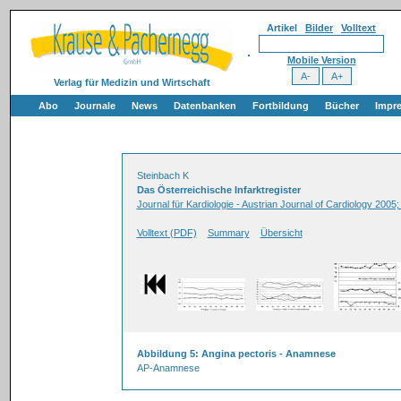
Artikel
Bilder
Volltext
Mobile Version
Verlag für Medizin und Wirtschaft
Abo
Journale
News
Datenbanken
Fortbildung
Bücher
Impr
Steinbach K
Das Österreichische Infarktregister
Journal für Kardiologie - Austrian Journal of Cardiology 2005;
Volltext (PDF)
Summary
Übersicht
Abbildung 5: Angina pectoris - Anamnese
AP-Anamnese