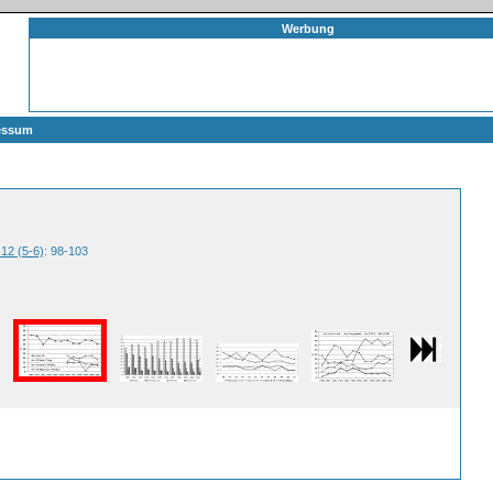
Werbung
essum
 12 (5-6)
: 98-103