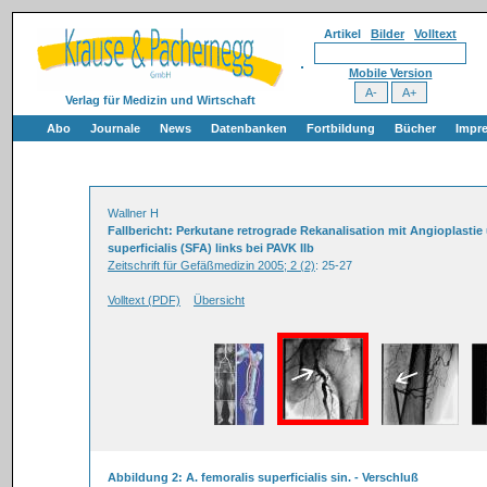
Artikel
Bilder
Volltext
Mobile Version
Verlag für Medizin und Wirtschaft
Abo
Journale
News
Datenbanken
Fortbildung
Bücher
Impr
Wallner H
Fallbericht: Perkutane retrograde Rekanalisation mit Angioplastie
superficialis (SFA) links bei PAVK IIb
Zeitschrift für Gefäßmedizin 2005; 2 (2)
: 25-27
Volltext (PDF)
Übersicht
Abbildung 2: A. femoralis superficialis sin. - Verschluß