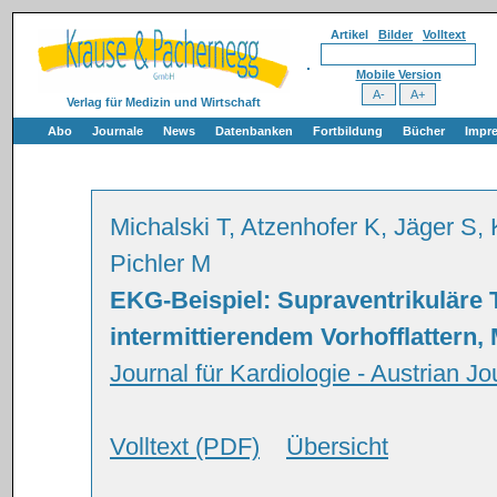
Artikel
Bilder
Volltext
Mobile Version
Verlag für Medizin und Wirtschaft
Abo
Journale
News
Datenbanken
Fortbildung
Bücher
Impr
Michalski T, Atzenhofer K, Jäger S
Pichler M
EKG-Beispiel: Supraventrikuläre 
intermittierendem Vorhofflattern
Journal für Kardiologie - Austrian Jo
Volltext (PDF)
Übersicht