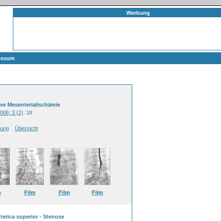
Werbung
essum
ive Mesenterialischämie
006; 3 (2)
: 18
bung
Übersicht
m
Film
Film
Film
terica superior - Stenose