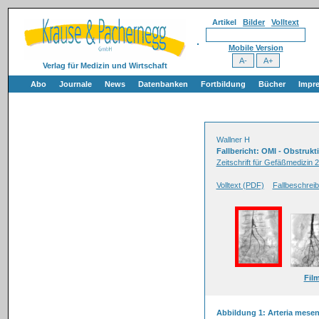
Artikel
Bilder
Volltext
Mobile Version
Verlag für Medizin und Wirtschaft
Abo
Journale
News
Datenbanken
Fortbildung
Bücher
Impr
Wallner H
Fallbericht: OMI - Obstrukt
Zeitschrift für Gefäßmedizin 2
Volltext (PDF)
Fallbeschrei
Fil
Abbildung 1: Arteria mesen