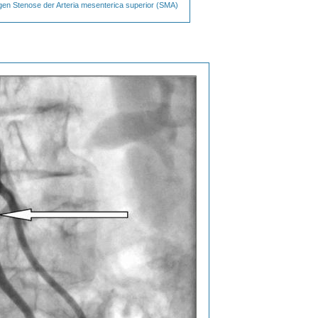
gen Stenose der Arteria mesenterica superior (SMA)