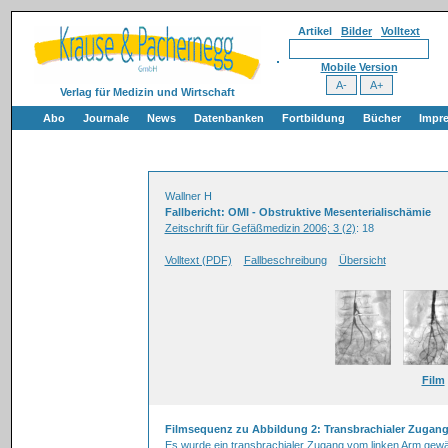
Artikel
Bilder
Volltext
Mobile Version
Verlag für Medizin und Wirtschaft
Abo
Journale
News
Datenbanken
Fortbildung
Bücher
Impr
Wallner H
Fallbericht: OMI - Obstruktive Mesenterialischämie
Zeitschrift für Gefäßmedizin 2006; 3 (2)
: 18
Volltext (PDF)
Fallbeschreibung
Übersicht
Film
Filmsequenz zu Abbildung 2: Transbrachialer Zugan
Es wurde ein transbrachialer Zugang vom linken Arm gewäh