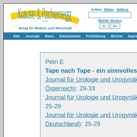
Artikel
Bilder
Volltext
Mobile Version
Verlag für Medizin und Wirtschaft
Abo
Journale
News
Datenbanken
Fortbildung
Bücher
Impr
Petri E
Tape nach Tape - ein sinnvolle
Journal für Urologie und Urogynä
Österreich)
: 29-33
Journal für Urologie und Urogynä
25-29
Journal für Urologie und Urogynä
Deutschland)
: 25-29