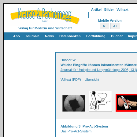
Artikel
Bilder
Volltext
Mobile Version
Verlag für Medizin und Wirtschaft
Abo
Journale
News
Datenbanken
Fortbildung
Bücher
Impr
Hübner W
Welche Eingriffe können inkontinenten Männe
Journal für Urologie und Urogynäkologie 2006; 13 
Volltext (PDF)
Übersicht
Abbildung 3: Pro-Act-System
Das Pro-Act-System