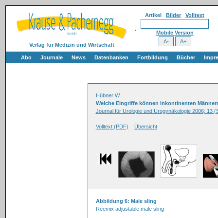
Artikel
Bilder
Volltext
Mobile Version
Verlag für Medizin und Wirtschaft
Abo
Journale
News
Datenbanken
Fortbildung
Bücher
Impr
Hübner W
Welche Eingriffe können inkontinenten Männe
Journal für Urologie und Urogynäkologie 2006; 13 
Volltext (PDF)
Übersicht
Abbildung 6: Male sling
Reemix adjustable male sling