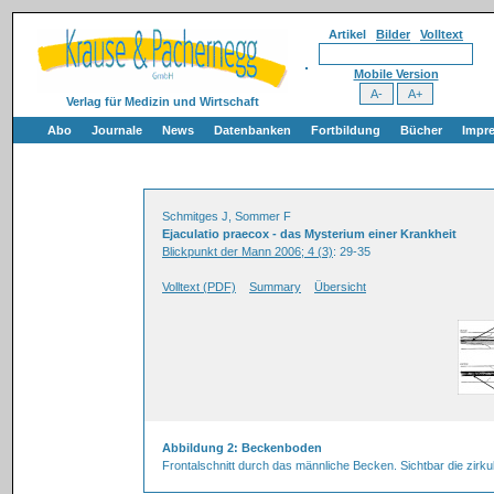
Artikel
Bilder
Volltext
Mobile Version
Verlag für Medizin und Wirtschaft
Abo
Journale
News
Datenbanken
Fortbildung
Bücher
Impr
Schmitges J, Sommer F
Ejaculatio praecox - das Mysterium einer Krankheit
Blickpunkt der Mann 2006; 4 (3)
: 29-35
Volltext (PDF)
Summary
Übersicht
Abbildung 2: Beckenboden
Frontalschnitt durch das männliche Becken. Sichtbar die zi