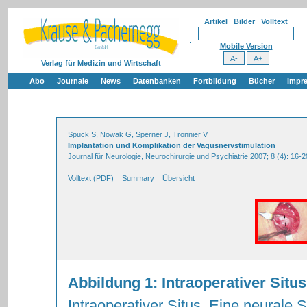
Artikel
Bilder
Volltext
Mobile Version
Verlag für Medizin und Wirtschaft
Abo
Journale
News
Datenbanken
Fortbildung
Bücher
Impr
Spuck S, Nowak G, Sperner J, Tronnier V
Implantation und Komplikation der Vagusnervstimulation
Journal für Neurologie, Neurochirurgie und Psychiatrie 2007; 8 (4)
: 16-2
Volltext (PDF)
Summary
Übersicht
Abbildung 1: Intraoperativer Situs
Intraoperativer Situs. Eine neurale