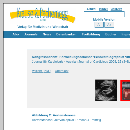
Artikel
Bilder
Volltext
Mobile Version
Verlag für Medizin und Wirtschaft
Abo
Journale
News
Datenbanken
Fortbildung
Bücher
Impr
Kongressbericht: Fortbildungsseminar "Echokardiographie: Vitie
Journal für Kardiologie - Austrian Journal of Cardiology 2008; 15 (3-4)
Volltext (PDF)
Übersicht
Abbildung 2: Aortenstenose
Aortenstenose: Jet von apikal: P-mean 41 mmHg