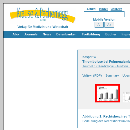
Artikel
Bilder
Volltext
Mobile Version
Verlag für Medizin und Wirtschaft
Abo
Journale
News
Datenbanken
Fortbildung
Bücher
Impr
Kasper W
Thrombolyse bei Pulmonalemb
Journal für Kardiologie - Austria
Volltext (PDF)
Summary
Übers
Abbildung 1: Rechtsherzinsuff
Bedeutung der Rechtsherzfunktion