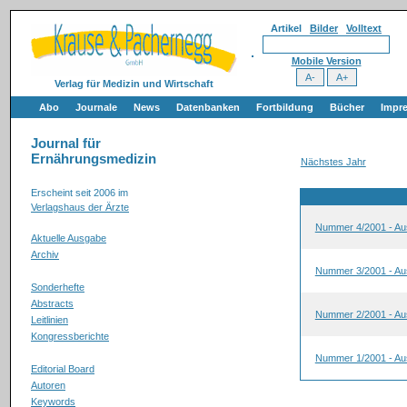
Artikel
Bilder
Volltext
Mobile Version
Verlag für Medizin und Wirtschaft
Abo
Journale
News
Datenbanken
Fortbildung
Bücher
Impr
Journal für
Ernährungsmedizin
Nächstes Jahr
Erscheint seit 2006 im
Verlagshaus der Ärzte
Nummer 4/2001 - Au
Aktuelle Ausgabe
Archiv
Nummer 3/2001 - Au
Sonderhefte
Abstracts
Nummer 2/2001 - Au
Leitlinien
Kongressberichte
Nummer 1/2001 - Au
Editorial Board
Autoren
Keywords