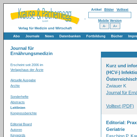
Artikel
Bilder
Volltext
Mobile Version
Verlag für Medizin und Wirtschaft
Abo
Journale
News
Datenbanken
Fortbildung
Bücher
Impr
Journal für
Ernährungsmedizin
Erscheint seit 2006 im
Kurz und infor
Verlagshaus der Ärzte
(HCV-) Infekt
Österreichisc
Aktuelle Ausgabe
Zwiauer K
Archiv
Journal für Er
Sonderhefte
Abstracts
Volltext (PDF)
Leitlinien
Kongressberichte
Editorial: Pr
Editorial Board
Geriatrie
Autoren
Keywords
Fasching P, Ka