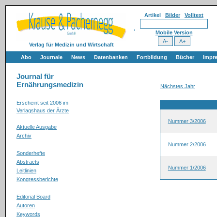
Artikel
Bilder
Volltext
Mobile Version
Verlag für Medizin und Wirtschaft
Abo
Journale
News
Datenbanken
Fortbildung
Bücher
Impr
Journal für
Ernährungsmedizin
Nächstes Jahr
Erscheint seit 2006 im
Verlagshaus der Ärzte
Nummer 3/2006
Aktuelle Ausgabe
Archiv
Nummer 2/2006
Sonderhefte
Abstracts
Nummer 1/2006
Leitlinien
Kongressberichte
Editorial Board
Autoren
Keywords