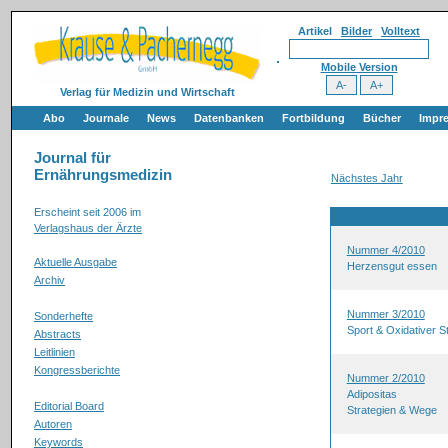
Artikel
Bilder
Volltext
Mobile Version
Verlag für Medizin und Wirtschaft
Abo
Journale
News
Datenbanken
Fortbildung
Bücher
Impr
Journal für
Ernährungsmedizin
Nächstes Jahr
Erscheint seit 2006 im
Verlagshaus der Ärzte
Nummer 4/2010
Aktuelle Ausgabe
Herzensgut essen
Archiv
Nummer 3/2010
Sonderhefte
Sport & Oxidativer S
Abstracts
Leitlinien
Kongressberichte
Nummer 2/2010
Adipositas
Editorial Board
Strategien & Wege
Autoren
Keywords