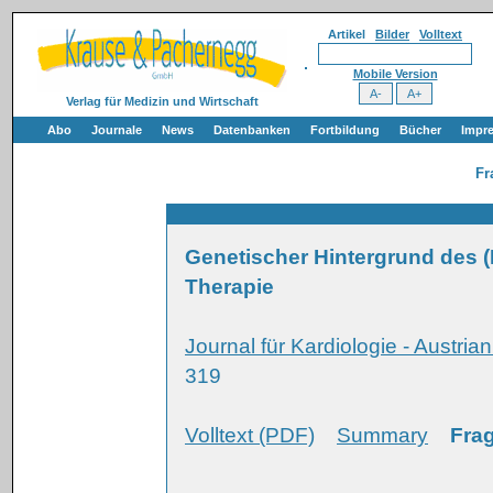
Artikel
Bilder
Volltext
Mobile Version
Verlag für Medizin und Wirtschaft
Abo
Journale
News
Datenbanken
Fortbildung
Bücher
Impr
Fr
Genetischer Hintergrund des (
Therapie
Journal für Kardiologie - Austria
319
Volltext (PDF)
Summary
Frag