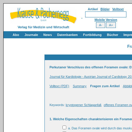
Artikel
Bilder
Volltext
Mobile Version
Verlag für Medizin und Wirtschaft
Abo
Journale
News
Datenbanken
Fortbildung
Bücher
Impr
Fr
Perkutaner Verschluss des offenen Foramen ovale: E
Journal für Kardiologie - Austrian Journal of Cardiology 20
Volltext (PDF)
Summary
Fragen zum Artikel
Abbil
Keywords:
kryptogener Schlaganfall
,
offenes Foramen ov
1. Welche Eigenschaften charakterisieren ein Forame
a. Das Foramen ovale wird durch das musku