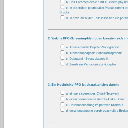
b. Das Foramen ovale führt zu einem physio
c. In der frühen postnatalen Phase kommt es
Drucks.
d. In etwa 30 % der Fälle lässt sich ein pe
2. Welche PFO-Screening-Methoden konnten sich in d
a. Transkranielle Doppler-Sonographie
b. Transösophageale Echokardiographie
c. Dobutamin-Stressdiagnostik
d. Zerebrale Perfusionsszintigraphie
3. Ein Hochrisiko-PFO ist charakterisiert durch:
a. ein persistierendes Chiari-Netzwerk
b. einen permanenten Rechts-Links-Shunt
c. Drucküberlastung im portalen Kreislauf
d. vorangegangene zerebrovaskuläre Ereign