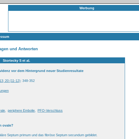
Werbung
essum
agen und Antworten
Stortecky S et al.
videnz vor dem Hintergrund neuer Studienresultate
13; 20 (11-12)
: 348-352
dungen
ale
,
periphere Embolie
,
PFO-Verschluss
n ovale?
läre Septum primum und das fibröse Septum secundum gebildet.