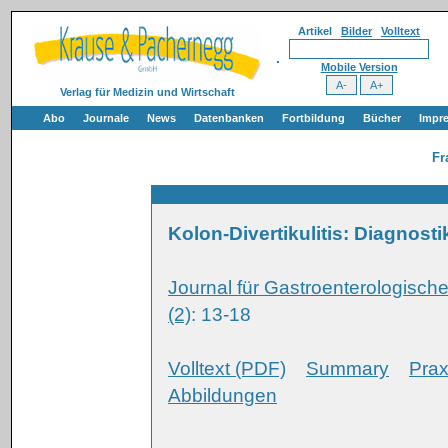
Artikel
Bilder
Volltext
Mobile Version
Verlag für Medizin und Wirtschaft
Abo
Journale
News
Datenbanken
Fortbildung
Bücher
Impr
Fr
Kolon-Divertikulitis: Diagnos
Journal für Gastroenterologisc
(2)
: 13-18
Volltext (PDF)
Summary
Prax
Abbildungen