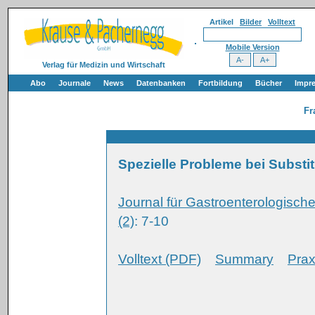
Artikel
Bilder
Volltext
Mobile Version
Verlag für Medizin und Wirtschaft
Abo
Journale
News
Datenbanken
Fortbildung
Bücher
Impr
Fr
Spezielle Probleme bei Substit
Journal für Gastroenterologisc
(2)
: 7-10
Volltext (PDF)
Summary
Prax