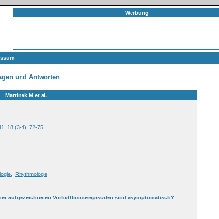
Werbung
essum
agen und Antworten
Martinek M et al.
11; 18 (3-4)
: 72-75
logie
,
Rhythmologie
macher aufgezeichneten Vorhofflimmerepisoden sind asymptomatisch?