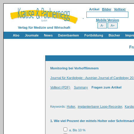
Artikel
Bilder
Volltext
Mobile Version
Verlag für Medizin und Wirtschaft
Abo
Journale
News
Datenbanken
Fortbildung
Bücher
Impr
Fr
Monitoring bei Vorhofflimmern
Journal für Kardiologie - Austrian Journal of Cardiology 20
Volltext (PDF)
Summary
Fragen zum Artikel
Keywords:
Holter
,
implantierbarer Loop-Recorder
,
Kardio
1. Wie viel Prozent der mittels Holter oder Schritt
a. Bis 10 %