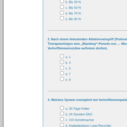
b. Bis 30 %
c. Bis 50 %
d. Bis 70 %
e. Bis 90 %
2. Nach einem linksatrialen Ablationseingriff (Pulmo
Therapieerfolges eine „Blanking“-Periode von … Mon
Vorhofflimmerrezidive auftreten dürfen).
a. 1
b. 3
c. 5
d. 7
e. 9
3. Welches System ermöglicht bei Vorhofflimmerpatie
a. 30-Tage-Holter
b. 24-Stunden-EKG
c. VVI-Schrittmacher
d. Implantierbarer Loop-Recorder