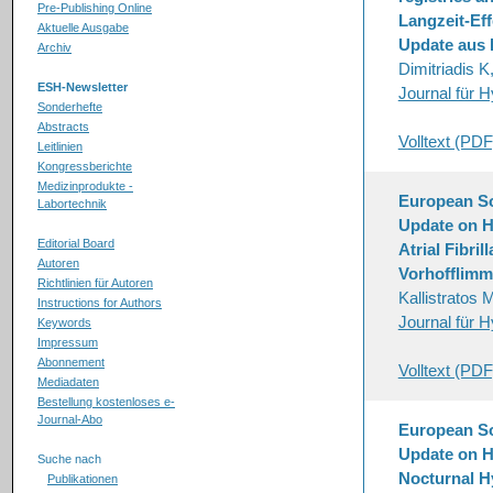
Pre-Publishing Online
Langzeit-Eff
Aktuelle Ausgabe
Update aus 
Archiv
Dimitriadis K
ESH-Newsletter
Journal für H
Sonderhefte
Abstracts
Volltext (PDF
Leitlinien
Kongressberichte
Medizinprodukte -
European Soc
Labortechnik
Update on H
Editorial Board
Atrial Fibri
Autoren
Vorhofflimm
Richtlinien für Autoren
Kallistratos
Instructions for Authors
Journal für H
Keywords
Impressum
Abonnement
Volltext (PDF
Mediadaten
Bestellung kostenloses e-
Journal-Abo
European Soc
Update on H
Suche nach
Nocturnal H
Publikationen