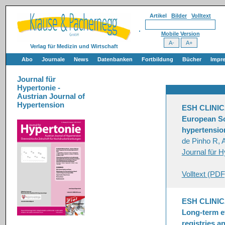
Artikel
Bilder
Volltext
Mobile Version
Verlag für Medizin und Wirtschaft
Abo
Journale
News
Datenbanken
Fortbildung
Bücher
Impr
Journal für
Hypertonie -
Austrian Journal of
Hypertension
ESH CLINI
European So
hypertensio
de Pinho R, 
Journal für H
Volltext (PDF
ESH CLINI
Long-term ef
registries a