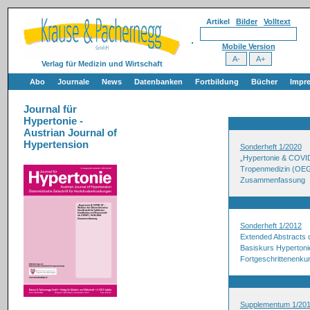
Artikel
Bilder
Volltext
Mobile Version
Verlag für Medizin und Wirtschaft
Abo
Journale
News
Datenbanken
Fortbildung
Bücher
Impr
Journal für
Hypertonie -
Austrian Journal of
Hypertension
Sonderheft 1/2020
„Hypertonie & COVID-
Tropenmedizin (OEG
Zusammenfassung
Sonderheft 1/2012
Extended Abstracts
Basiskurs Hypertonie
Fortgeschrittenenkur
Supplementum 1/20