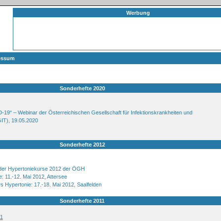
Werbung
essum
Sonderhefte 2020
19“ – Webinar der Österreichischen Gesellschaft für Infektionskrankheiten und
IT), 19.05.2020
Sonderhefte 2012
 der Hypertoniekurse 2012 der ÖGH
: 11.-12. Mai 2012, Attersee
s Hypertonie: 17.-18. Mai 2012, Saalfelden
Sonderhefte 2011
11