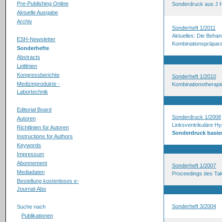
Pre-Publishing Online
Sonderdruck aus J H
Aktuelle Ausgabe
Archiv
Sonderheft 1/2011
Aktuelles: Die Beha
ESH-Newsletter
Kombinationspräpara
Sonderhefte
Abstracts
Leitlinien
Kongressberichte
Sonderheft 1/2010
Medizinprodukte -
Kombinationstherapie
Labortechnik
Editorial Board
Sonderdruck 1/2008
Autoren
Linksventrikuläre Hyp
Richtlinien für Autoren
Sonderdruck basier
Instructions for Authors
Keywords
Impressum
Abonnement
Sonderheft 1/2007
Mediadaten
Proceedings des T
Bestellung kostenloses e-
Journal-Abo
Sonderheft 3/2004
Suche nach
Publikationen