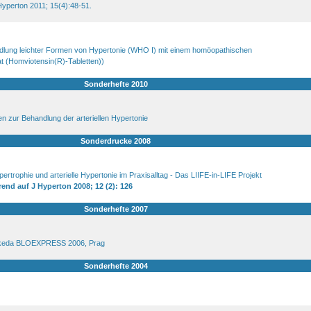
yperton 2011; 15(4):48-51.
ndlung leichter Formen von Hypertonie (WHO I) mit einem homöopathischen
t (Homviotensin(R)-Tabletten))
Sonderhefte 2010
n zur Behandlung der arteriellen Hypertonie
Sonderdrucke 2008
ertrophie und arterielle Hypertonie im Praxisalltag - Das LIIFE-in-LIFE Projekt
end auf J Hyperton 2008; 12 (2): 126
Sonderhefte 2007
akeda BLOEXPRESS 2006, Prag
Sonderhefte 2004