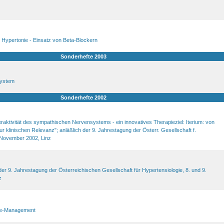
 Hypertonie - Einsatz von Beta-Blockern
Sonderhefte 2003
ystem
Sonderhefte 2002
ktivität des sympathischen Nervensystems - ein innovatives Therapieziel: Iterium: von
r klinischen Relevanz"; anläßlich der 9. Jahrestagung der Österr. Gesellschaft f.
. November 2002, Linz
er 9. Jahrestagung der Österreichischen Gesellschaft für Hypertensiologie, 8. und 9.
z
ie-Management