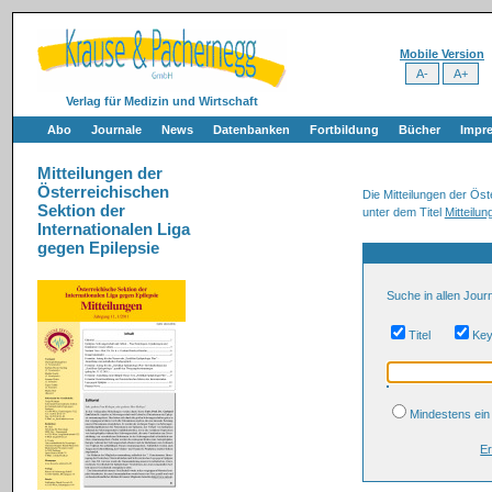
Mobile Version
Verlag für Medizin und Wirtschaft
Abo
Journale
News
Datenbanken
Fortbildung
Bücher
Impr
Mitteilungen der
Österreichischen
Die Mitteilungen der Öst
Sektion der
unter dem Titel
Mitteilun
Internationalen Liga
gegen Epilepsie
Suche in allen Jour
Titel
Ke
Mindestens e
Er