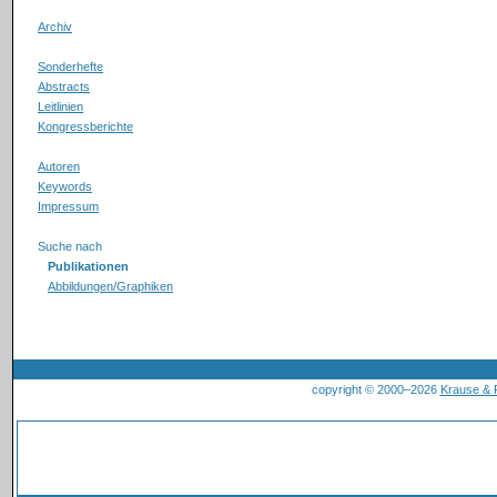
Archiv
Sonderhefte
Abstracts
Leitlinien
Kongressberichte
Autoren
Keywords
Impressum
Suche nach
Publikationen
Abbildungen/Graphiken
copyright © 2000–2026
Krause &