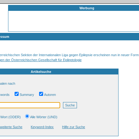
Werbung
essum
erreichischen Sektion der Internationalen Liga gegen Epilepsie erscheinen nun in neuer Form
gen der Österreichischen Gesellschaft für Epileptologie
Artikelsuche
nalen nach
ywords
Summary
Autoren
in Wort (ODER)
Alle Wörter (UND)
weiterte Suche
Keyword-Index
Hilfe zur Suche