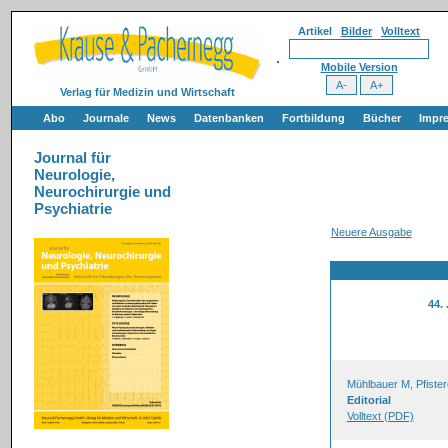
Artikel
Bilder
Volltext
Mobile Version
Verlag für Medizin und Wirtschaft
Abo
Journale
News
Datenbanken
Fortbildung
Bücher
Impr
Journal für
Neurologie,
Neurochirurgie und
Psychiatrie
Neuere Ausgabe
44.
Mühlbauer M, Pfiste
Editorial
Volltext (PDF)