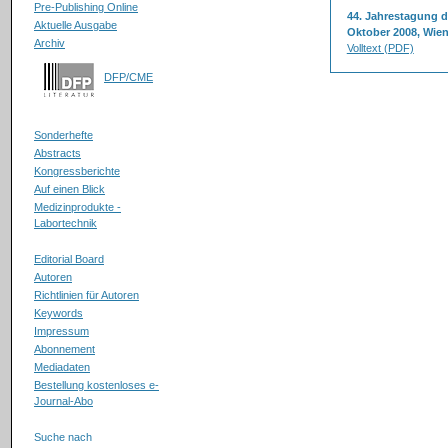
Pre-Publishing Online
44. Jahrestagung de
Aktuelle Ausgabe
Oktober 2008, Wien
Archiv
Volltext (PDF)
DFP/CME
Sonderhefte
Abstracts
Kongressberichte
Auf einen Blick
Medizinprodukte -
Labortechnik
Editorial Board
Autoren
Richtlinien für Autoren
Keywords
Impressum
Abonnement
Mediadaten
Bestellung kostenloses e-
Journal-Abo
Suche nach